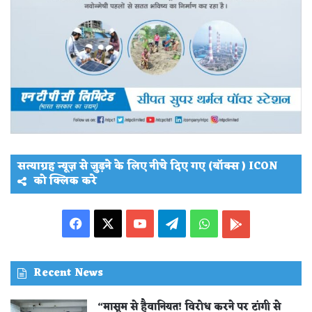
सत्याग्रह न्यूज़ से जुड़ने के लिए नीचे दिए गए (बॉक्स ) ICON
को क्लिक करे
Facebook
X
YouTube
Telegram
WhatsApp
PLAY
STORE
Recent News
“मासूम से हैवानियत! विरोध करने पर टांगी से