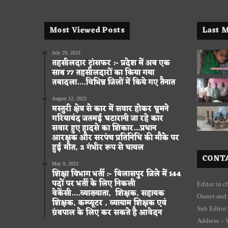
Most Viewed Posts
Last M
July 29, 2023
तहसीलदार ट्रांसफर :- प्रदेश में अब एक
साथ 77 तहसीलदारों का किया गया
तबादला….विभिन्न जिलों में किये गए तैनात
August 12, 2023
मस्तुरी क्षेत्र से कार में सवार होकर घूमने
गरियाबंद जतमई घटारानी जा रहे कार
सवार हुए हादसे का शिकार…प्रधान
आरक्षक और सरपंच प्रतिनिधि की मौके पर
हुई मौत, 2 गंभीर रूप से घायल
CONTA
May 9, 2023
शिक्षा विभाग भर्ती :- बिलासपुर जिले में 144
पदों पर भर्ती के लिए निकली
Editor in 
वेकेंसी….व्याख्याता, शिक्षक, सहायक
Owner and 
शिक्षक, कम्प्यूटर , व्यायाम शिक्षक एवं
Sub Editor
ग्रंथपाल के लिए कर सकते है आवेदन
Address – 