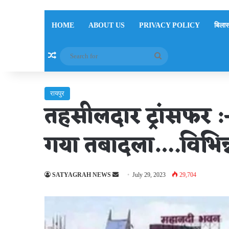
HOME
ABOUT US
PRIVACY POLICY
बिलास
Random Article
Search
for
रायपुर
तहसीलदार ट्रांसफर :
गया तबादला….विभिन्न 
Send
SATYAGRAH NEWS
July 29, 2023
29,704
an
email