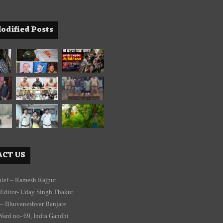
odified Posts
CT US
chief – Ramesh Rajput
Editor- Uday Singh Thakur
 – Bhuvaneshvar Banjare
Ward no- 69, Indra Gandhi