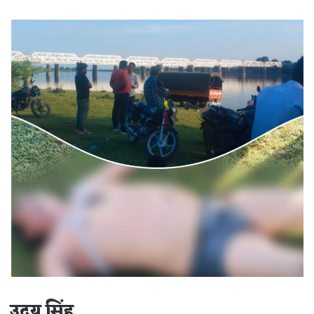
an
email
उदय सिंह