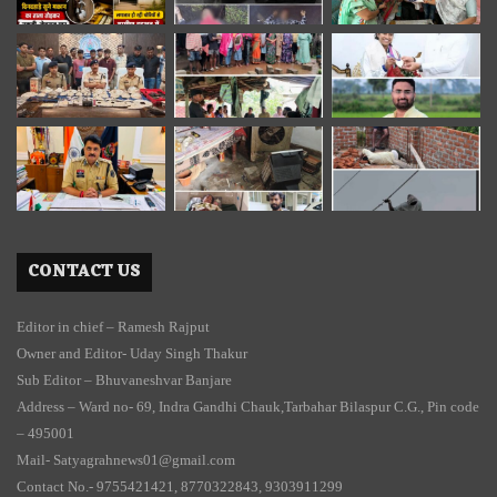
CONTACT US
Editor in chief – Ramesh Rajput
Owner and Editor- Uday Singh Thakur
Sub Editor – Bhuvaneshvar Banjare
Address – Ward no- 69, Indra Gandhi Chauk,Tarbahar Bilaspur C.G., Pin code
– 495001
Mail- Satyagrahnews01@gmail.com
Contact No.- 9755421421, 8770322843, 9303911299