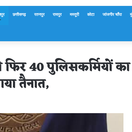
पुर
छत्तीसगढ़
रतनपुर
रायपुर
मस्तूरी
कोटा
जांजगीर चाँपा
म
 फिर 40 पुलिसकर्मियों 
 गया तैनात,