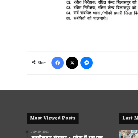
Facebook
X
Messenger
Share
Most Viewed Posts
Last M
July 29, 2023