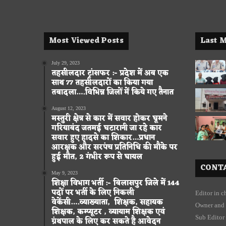
Most Viewed Posts
Last M
July 29, 2023
तहसीलदार ट्रांसफर :- प्रदेश में अब एक
साथ 77 तहसीलदारों का किया गया
तबादला….विभिन्न जिलों में किये गए तैनात
August 12, 2023
मस्तुरी क्षेत्र से कार में सवार होकर घूमने
गरियाबंद जतमई घटारानी जा रहे कार
सवार हुए हादसे का शिकार…प्रधान
आरक्षक और सरपंच प्रतिनिधि की मौके पर
हुई मौत, 2 गंभीर रूप से घायल
CONTA
May 9, 2023
शिक्षा विभाग भर्ती :- बिलासपुर जिले में 144
पदों पर भर्ती के लिए निकली
Editor in 
वेकेंसी….व्याख्याता, शिक्षक, सहायक
Owner and 
शिक्षक, कम्प्यूटर , व्यायाम शिक्षक एवं
Sub Editor
ग्रंथपाल के लिए कर सकते है आवेदन