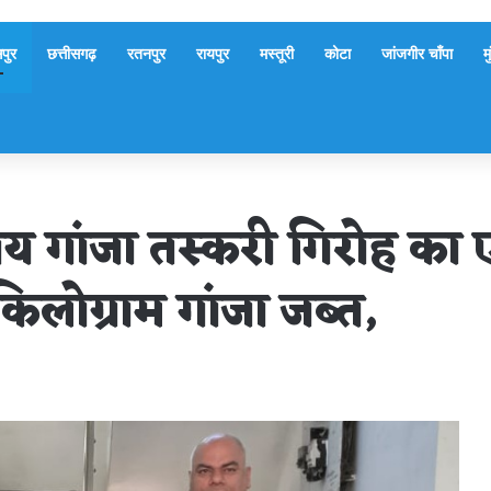
पुर
छत्तीसगढ़
रतनपुर
रायपुर
मस्तूरी
कोटा
जांजगीर चाँपा
म
्यीय गांजा तस्करी गिरोह क
किलोग्राम गांजा जब्त,