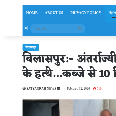
HOME
ABOUT US
PRIVACY POLICY
बिलास
Random Article
Search
for
बिलासपुर
बिलासपुर:- अंतर्राज
के हत्थे…कब्जे से 10 
Send
SATYAGRAH NEWS
February 12, 2026
516
an
email