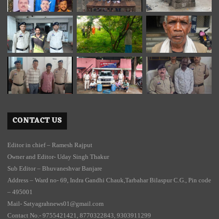
CONTACT US
Editor in chief – Ramesh Rajput
Owner and Editor- Uday Singh Thakur
Sub Editor – Bhuvaneshvar Banjare
Address – Ward no- 69, Indra Gandhi Chauk,Tarbahar Bilaspur C.G., Pin code
– 495001
Mail- Satyagrahnews01@gmail.com
Contact No.- 9755421421, 8770322843, 9303911299