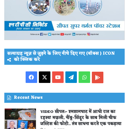
सत्याग्रह न्यूज़ से जुड़ने के लिए नीचे दिए गए (बॉक्स ) ICON
को क्लिक करे
Facebook
X
YouTube
Telegram
WhatsApp
PLAY
STORE
Recent News
VIDEO सीपत:- श्मशानघाट में आधी रात का
रहस्य! मछली, नींबू-सिंदूर के साथ मिली चीफ
जस्टिस की फोटो.. तंत्र साधना करते एक पकड़ाया