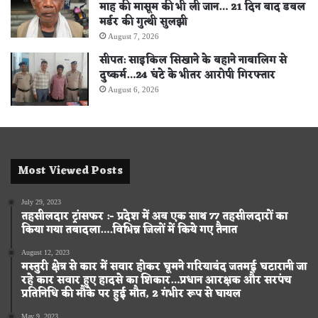
माह की मासूम की भी ली जान… 21 दिन बाद डबल
मर्डर की गुत्थी सुलझी
August 7, 2026
सीपत: साइकिल सिखाने के बहाने नाबालिग से
दुष्कर्म…24 घंटे के भीतर आरोपी गिरफ्तार
August 6, 2026
Most Viewed Posts
July 29, 2023
तहसीलदार ट्रांसफर :- प्रदेश में अब एक साथ 77 तहसीलदारों का
किया गया तबादला….विभिन्न जिलों में किये गए तैनात
August 12, 2023
मस्तुरी क्षेत्र से कार में सवार होकर घूमने गरियाबंद जतमई घटारानी जा
रहे कार सवार हुए हादसे का शिकार…प्रधान आरक्षक और सरपंच
प्रतिनिधि की मौके पर हुई मौत, 2 गंभीर रूप से घायल
May 9, 2023