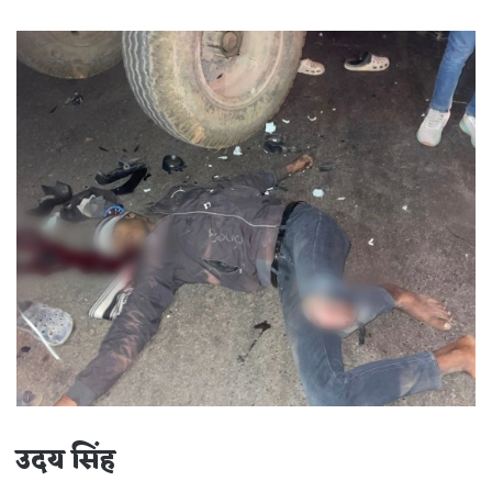
an
email
उदय सिंह