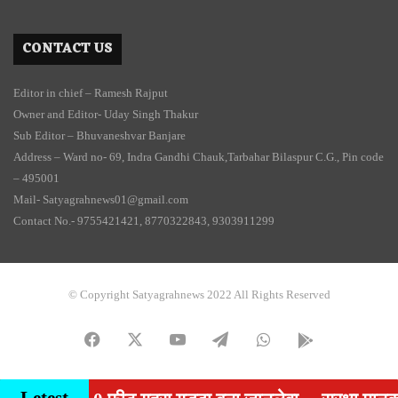
CONTACT US
Editor in chief – Ramesh Rajput
Owner and Editor- Uday Singh Thakur
Sub Editor – Bhuvaneshvar Banjare
Address – Ward no- 69, Indra Gandhi Chauk,Tarbahar Bilaspur C.G., Pin code
– 495001
Mail- Satyagrahnews01@gmail.com
Contact No.- 9755421421, 8770322843, 9303911299
© Copyright Satyagrahnews 2022 All Rights Reserved
Facebook
X
YouTube
Telegram
WhatsApp
PLAY
STORE