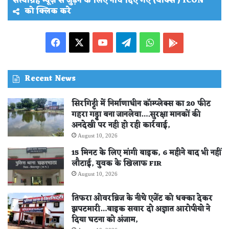
सत्याग्रह न्यूज़ से जुड़ने के लिए नीचे दिए गए (बॉक्स ) ICON
को क्लिक करे
Facebook
X
YouTube
Telegram
WhatsApp
PLAY
STORE
Recent News
सिरगिट्टी में निर्माणाधीन कॉम्प्लेक्स का 20 फीट
गहरा गड्ढा बना जानलेवा….सुरक्षा मानकों की
अनदेखी पर नही हो रही कार्रवाई,
August 10, 2026
15 मिनट के लिए मांगी बाइक, 6 महीने बाद भी नहीं
लौटाई, युवक के खिलाफ FIR
August 10, 2026
तिफरा ओवरब्रिज के नीचे एजेंट को धक्का देकर
झपटमारी…बाइक सवार दो अज्ञात आरोपीयो ने
दिया घटना को अंजाम,