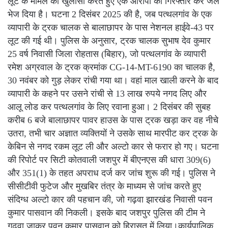
लूट के मामले का खुलासा करते हुए एक आरोपी को गिरफ्तार कर जेल
भेज दिया है। घटना 2 दिसंबर 2025 की है, जब पत्थलगांव के एक
व्यापारी के ट्रक चालक से बालाछापर के पास नेशनल हाईवे-43 पर
लूट की गई थी। पुलिस के अनुसार, ट्रक चालक सुभाष देव कुमार
25 वर्ष निवासी जिला रोहतास (बिहार), जो पत्थलगांव के व्यापारी
रमेश अग्रवाल के ट्रक क्रमांक CG-14-MT-6190 का चालक है,
30 नवंबर को गुड़ लेकर रांची गया था। वहां माल खाली करने के बाद
व्यापारी के कहने पर उसने रांची से 13 लाख रुपये नगद लिए और
आलू लोड कर पत्थलगांव के लिए रवाना हुआ। 2 दिसंबर की सुबह
करीब 6 बजे बालाछापर पावर हाउस के पास ट्रक खड़ा कर वह नीचे
उतरा, तभी चार अज्ञात व्यक्तियों ने उसके साथ मारपीट कर ट्रक के
केबिन से नगद रकम लूट ली और अल्टो कार से फरार हो गए। घटना
की रिपोर्ट पर सिटी कोतवाली जशपुर में बीएनएस की धारा 309(6)
और 351(1) के तहत अपराध दर्ज कर जांच शुरू की गई। पुलिस ने
सीसीटीवी फुटेज और मुखबिर तंत्र के माध्यम से जांच करते हुए
संदिग्ध अल्टो कार की पहचान की, जो गढ़वा झारखंड निवासी पवन
कुमार पासवान की निकली। इसके बाद जशपुर पुलिस की टीम ने
गढ़वा जाकर पवन कुमार पासवान को हिरासत में लिया।कार्यपालिक