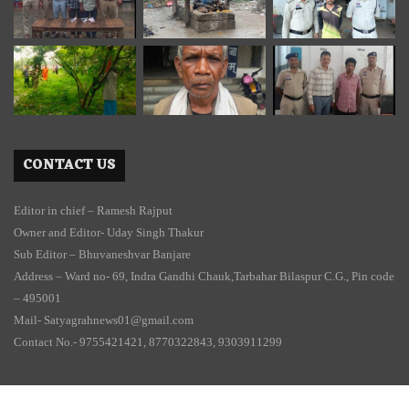
CONTACT US
Editor in chief – Ramesh Rajput
Owner and Editor- Uday Singh Thakur
Sub Editor – Bhuvaneshvar Banjare
Address – Ward no- 69, Indra Gandhi Chauk,Tarbahar Bilaspur C.G., Pin code
– 495001
Mail- Satyagrahnews01@gmail.com
Contact No.- 9755421421, 8770322843, 9303911299