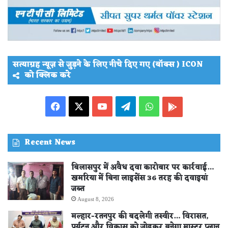
सत्याग्रह न्यूज़ से जुड़ने के लिए नीचे दिए गए (बॉक्स ) ICON
को क्लिक करे
Facebook
X
YouTube
Telegram
WhatsApp
PLAY
STORE
Recent News
बिलासपुर में अवैध दवा कारोबार पर कार्रवाई…
खमरिया में बिना लाइसेंस 36 तरह की दवाइयां
जब्त
August 8, 2026
मल्हार-रतनपुर की बदलेगी तस्वीर… विरासत,
पर्यटन और विकास को जोड़कर बनेगा मास्टर प्लान