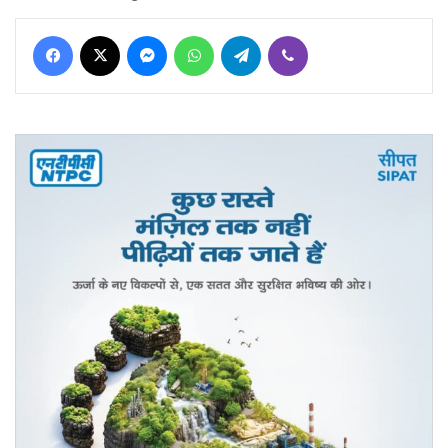
Facebook
X
Messenger
WhatsApp
Telegram
Viber