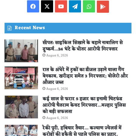
Facebook
X
YouTube
Telegram
WhatsApp
PLAY
STORE
Recent News
सीपत: साइकिल सिखाने के बहाने नाबालिग से
दुष्कर्म…24 घंटे के भीतर आरोपी गिरफ्तार
August 6, 2026
रात के अंधेरे में ट्रकों का डीजल उड़ाने वाला गैंग
बेनकाब, खरीदार समेत 3 गिरफ्तार; बोलेरो और
औजार जब्त
August 6, 2026
कई साल से फरार 5 हजार का इनामी चिटफंड
आरोपी चैतराम केवट गिरफ्तार…मल्हार पुलिस
को बड़ी सफलता
August 6, 2026
रेकी पूरी, हथियार तैयार… कल्याण ज्वेलर्स में
करोड़ों की डकैती से पहले पुलिस का प्रहार,