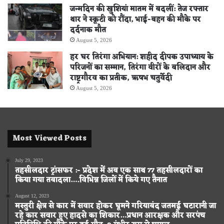
जन्मदिन की खुशियां मातम में बदलीं: तेज रफ्तार
थार ने स्कूटी को रौंदा, भाई-बहन की मौके पर
दर्दनाक मौत
August 5, 2026
हर घर तिरंगा अभियान: शहीद दीपक उपाध्याय के
परिजनों का सम्मान, तिरंगा वीरों के बलिदान और
राष्ट्रगौरव का प्रतीक, ऋषभ चतुर्वेदी
August 5, 2026
Most Viewed Posts
July 29, 2023
तहसीलदार ट्रांसफर :- प्रदेश में अब एक साथ 77 तहसीलदारों का
किया गया तबादला….विभिन्न जिलों में किये गए तैनात
August 12, 2023
मस्तुरी क्षेत्र से कार में सवार होकर घूमने गरियाबंद जतमई घटारानी जा
रहे कार सवार हुए हादसे का शिकार…प्रधान आरक्षक और सरपंच