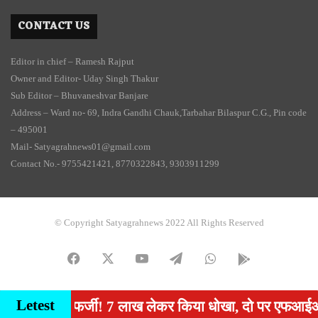
CONTACT US
Editor in chief – Ramesh Rajput
Owner and Editor- Uday Singh Thakur
Sub Editor – Bhuvaneshvar Banjare
Address – Ward no- 69, Indra Gandhi Chauk,Tarbahar Bilaspur C.G., Pin code
– 495001
Mail- Satyagrahnews01@gmail.com
Contact No.- 9755421421, 8770322843, 9303911299
© Copyright Satyagrahnews 2022 All Rights Reserved
Facebook
X
YouTube
Telegram
WhatsApp
PLAY
STORE
Letest
कला फर्जी! 7 लाख लेकर किया धोखा, दो पर एफआईआर दर्ज