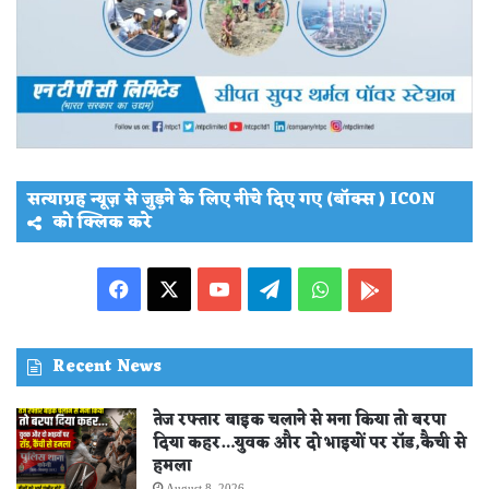
सत्याग्रह न्यूज़ से जुड़ने के लिए नीचे दिए गए (बॉक्स ) ICON
को क्लिक करे
Facebook
X
YouTube
Telegram
WhatsApp
PLAY
STORE
Recent News
तेज रफ्तार बाइक चलाने से मना किया तो बरपा
दिया कहर…युवक और दो भाइयों पर रॉड,कैची से
हमला
August 8, 2026