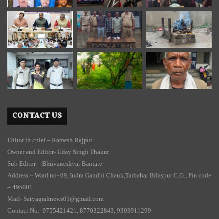
CONTACT US
Editor in chief – Ramesh Rajput
Owner and Editor- Uday Singh Thakur
Sub Editor – Bhuvaneshvar Banjare
Address – Ward no- 69, Indra Gandhi Chauk,Tarbahar Bilaspur C.G., Pin code
– 495001
Mail- Satyagrahnews01@gmail.com
Contact No.- 9755421421, 8770322843, 9303911299