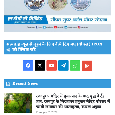
सत्याग्रह न्यूज़ से जुड़ने के लिए नीचे दिए गए (बॉक्स ) ICON
को क्लिक करे
Facebook
X
YouTube
Telegram
WhatsApp
PLAY
STORE
Recent News
रतनपुर:- मंदिर में पूजा-पाठ के बाद वृद्ध ने दी
जान, रतनपुर के गिरजावन हनुमान मंदिर परिसर में
फांसी लगाकर की आत्महत्या, कारण अज्ञात
August 7, 2026