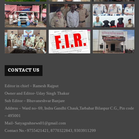
CONTACT US
Editor in chief – Ramesh Rajput
Owner and Editor- Uday Singh Thakur
Sub Editor – Bhuvaneshvar Banjare
Address – Ward no- 69, Indra Gandhi Chauk,Tarbahar Bilaspur C.G., Pin code
– 495001
Mail- Satyagrahnews01@gmail.com
Contact No.- 9755421421, 8770322843, 9303911299