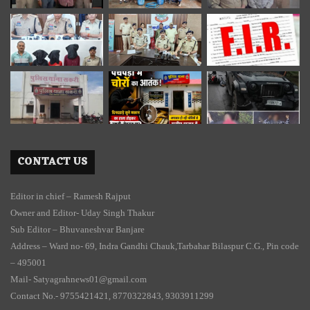
CONTACT US
Editor in chief – Ramesh Rajput
Owner and Editor- Uday Singh Thakur
Sub Editor – Bhuvaneshvar Banjare
Address – Ward no- 69, Indra Gandhi Chauk,Tarbahar Bilaspur C.G., Pin code
– 495001
Mail- Satyagrahnews01@gmail.com
Contact No.- 9755421421, 8770322843, 9303911299