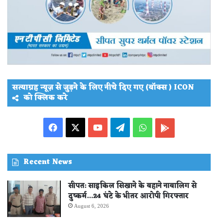
सत्याग्रह न्यूज़ से जुड़ने के लिए नीचे दिए गए (बॉक्स ) ICON
को क्लिक करे
Facebook
X
YouTube
Telegram
WhatsApp
PLAY
STORE
Recent News
सीपत: साइकिल सिखाने के बहाने नाबालिग से
दुष्कर्म…24 घंटे के भीतर आरोपी गिरफ्तार
August 6, 2026