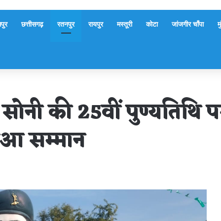
पुर
छत्तीसगढ़
रतनपुर
रायपुर
मस्तूरी
कोटा
जांजगीर चाँपा
म
 सोनी की 25वीं पुण्यतिथि प
 हुआ सम्मान