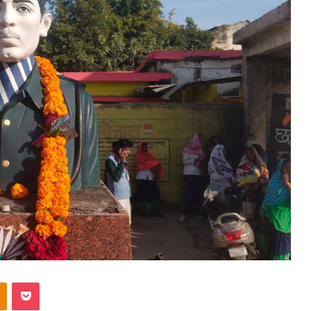
akte
Odnoklassniki
Pocket