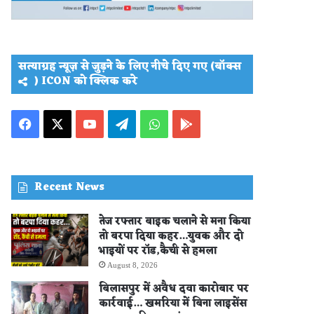
सत्याग्रह न्यूज़ से जुड़ने के लिए नीचे दिए गए (बॉक्स
) ICON को क्लिक करे
Facebook
X
YouTube
Telegram
WhatsApp
PLAY
STORE
Recent News
तेज रफ्तार बाइक चलाने से मना किया
तो बरपा दिया कहर…युवक और दो
भाइयों पर रॉड,कैची से हमला
August 8, 2026
बिलासपुर में अवैध दवा कारोबार पर
कार्रवाई… खमरिया में बिना लाइसेंस