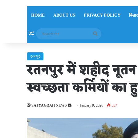
HOME
ABOUT US
PRIVACY POLICY
बिलास
Random Article
Search
for
रतनपुर
रतनपुर में शहीद नूतन
स्वच्छता कर्मियों का
Send
SATYAGRAH NEWS
January 9, 2026
357
an
email