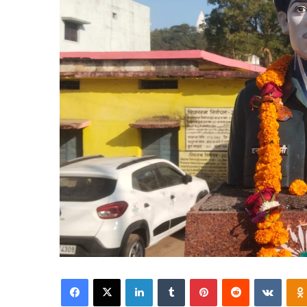
Facebook
X
LinkedIn
Tumblr
Pinterest
Reddit
VKont