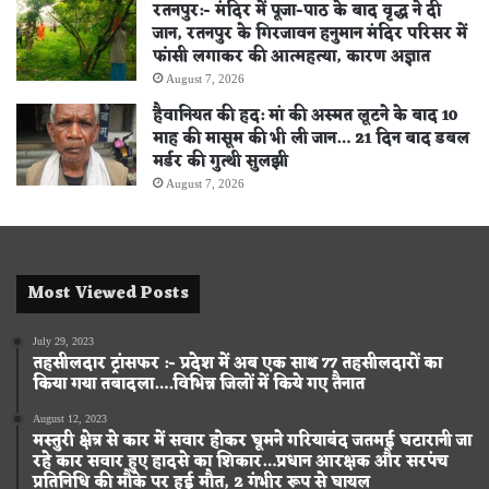
रतनपुर:- मंदिर में पूजा-पाठ के बाद वृद्ध ने दी
जान, रतनपुर के गिरजावन हनुमान मंदिर परिसर में
फांसी लगाकर की आत्महत्या, कारण अज्ञात
August 7, 2026
हैवानियत की हद: मां की अस्मत लूटने के बाद 10
माह की मासूम की भी ली जान… 21 दिन बाद डबल
मर्डर की गुत्थी सुलझी
August 7, 2026
Most Viewed Posts
July 29, 2023
तहसीलदार ट्रांसफर :- प्रदेश में अब एक साथ 77 तहसीलदारों का
किया गया तबादला….विभिन्न जिलों में किये गए तैनात
August 12, 2023
मस्तुरी क्षेत्र से कार में सवार होकर घूमने गरियाबंद जतमई घटारानी जा
रहे कार सवार हुए हादसे का शिकार…प्रधान आरक्षक और सरपंच
प्रतिनिधि की मौके पर हुई मौत, 2 गंभीर रूप से घायल