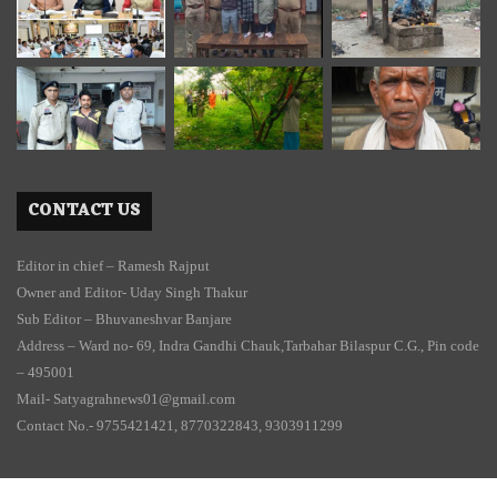
CONTACT US
Editor in chief – Ramesh Rajput
Owner and Editor- Uday Singh Thakur
Sub Editor – Bhuvaneshvar Banjare
Address – Ward no- 69, Indra Gandhi Chauk,Tarbahar Bilaspur C.G., Pin code
– 495001
Mail- Satyagrahnews01@gmail.com
Contact No.- 9755421421, 8770322843, 9303911299