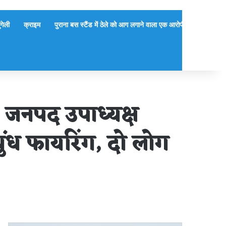
ुंगेली
क्राइम
पुराना बस स्टैंड में ठेले को आग लगाने वाला एक आरोपी गिरफ्तार, दूसर
… जनपद उपाध्यक्ष
ुंध फायरिंग, दो लोग