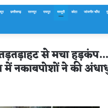
पुर
छत्तीसगढ़
रतनपुर
रायपुर
मस्तूरी
कोटा
जांजगीर चाँपा
म
की तड़तड़ाहट से मचा हड़कंप
में नकाबपोशों ने की अंधाध