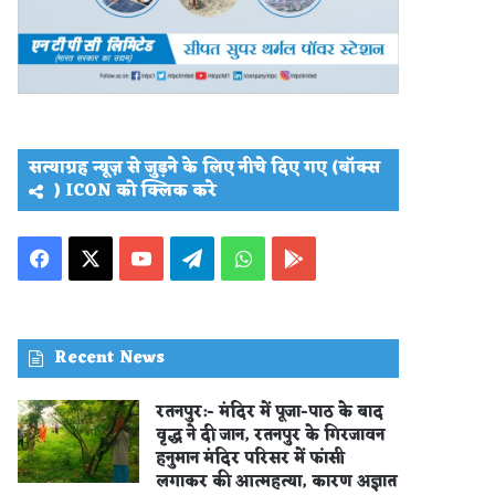
सत्याग्रह न्यूज़ से जुड़ने के लिए नीचे दिए गए (बॉक्स
) ICON को क्लिक करे
Facebook
X
YouTube
Telegram
WhatsApp
PLAY
STORE
Recent News
रतनपुर:- मंदिर में पूजा-पाठ के बाद
वृद्ध ने दी जान, रतनपुर के गिरजावन
हनुमान मंदिर परिसर में फांसी
लगाकर की आत्महत्या, कारण अज्ञात