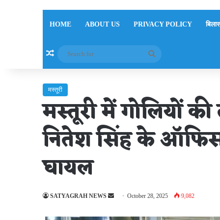
HOME
ABOUT US
PRIVACY POLICY
बिलास
Random Article
Search
for
मस्तूरी
मस्तूरी में गोलियों 
नितेश सिंह के ऑफिस 
घायल
Send
SATYAGRAH NEWS
October 28, 2025
9,082
an
email