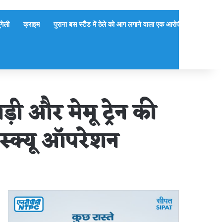
ुंगेली
क्राइम
पुराना बस स्टैंड में ठेले को आग लगाने वाला एक आरोपी गिरफ्तार, दूसर
ी और मेमू ट्रेन की
ेस्क्यू ऑपरेशन