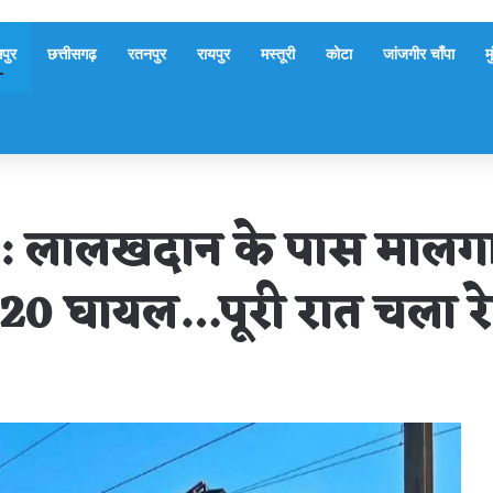
पुर
छत्तीसगढ़
रतनपुर
रायपुर
मस्तूरी
कोटा
जांजगीर चाँपा
म
: लालखदान के पास मालगाड़
, 20 घायल…पूरी रात चला र