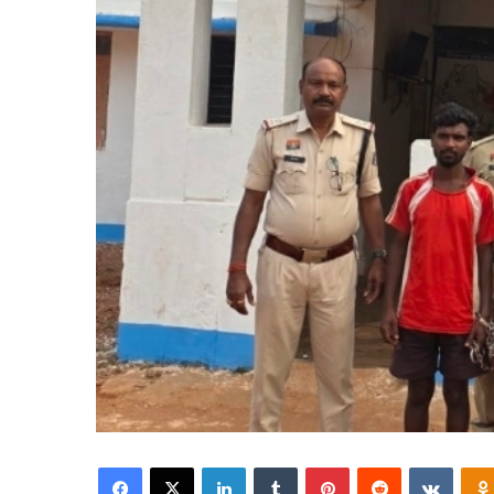
Facebook
X
LinkedIn
Tumblr
Pinterest
Reddit
VKont