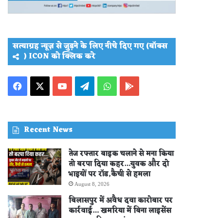
सत्याग्रह न्यूज़ से जुड़ने के लिए नीचे दिए गए (बॉक्स
) ICON को क्लिक करे
Facebook
X
YouTube
Telegram
WhatsApp
PLAY
STORE
Recent News
तेज रफ्तार बाइक चलाने से मना किया
तो बरपा दिया कहर…युवक और दो
भाइयों पर रॉड,कैची से हमला
August 8, 2026
बिलासपुर में अवैध दवा कारोबार पर
कार्रवाई… खमरिया में बिना लाइसेंस