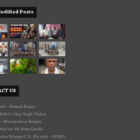
odified Posts
CT US
chief – Ramesh Rajput
Editor- Uday Singh Thakur
 – Bhuvaneshvar Banjare
Ward no- 69, Indra Gandhi
ahar Bilaspur C.G., Pin code – 495001