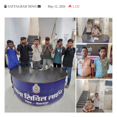
Send
SATYAGRAH NEWS
May 12, 2026
1,132
an
email