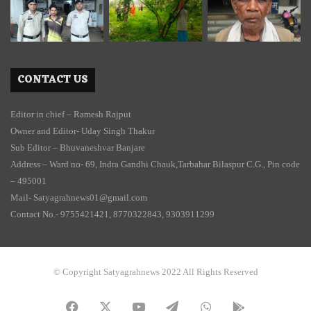
CONTACT US
Editor in chief – Ramesh Rajput
Owner and Editor- Uday Singh Thakur
Sub Editor – Bhuvaneshvar Banjare
Address – Ward no- 69, Indra Gandhi Chauk,Tarbahar Bilaspur C.G., Pin code
– 495001
Mail- Satyagrahnews01@gmail.com
Contact No.- 9755421421, 8770322843, 9303911299
© Copyright Satyagrahnews 2022 All Rights Reserved
Facebook
X
YouTube
Telegram
WhatsApp
PLAY