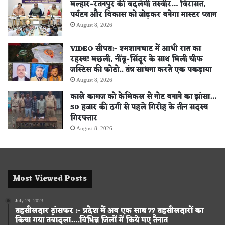
मल्हार-रतनपुर की बदलेगी तस्वीर… विरासत,
पर्यटन और विकास को जोड़कर बनेगा मास्टर प्लान
August 8, 2026
VIDEO सीपत:- श्मशानघाट में आधी रात का
रहस्य! मछली, नींबू-सिंदूर के साथ मिली चीफ
जस्टिस की फोटो.. तंत्र साधना करते एक पकड़ाया
August 8, 2026
काले कागज को केमिकल से नोट बनाने का झांसा…
50 हजार की ठगी से पहले गिरोह के तीन सदस्य
गिरफ्तार
August 8, 2026
Most Viewed Posts
July 29, 2023
तहसीलदार ट्रांसफर :- प्रदेश में अब एक साथ 77 तहसीलदारों का
किया गया तबादला….विभिन्न जिलों में किये गए तैनात