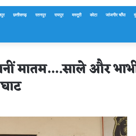
पुर
छत्तीसगढ़
रतनपुर
रायपुर
मस्तूरी
कोटा
जांजगीर चाँपा
म
 बनीं मातम….साले और भाभी
 घाट