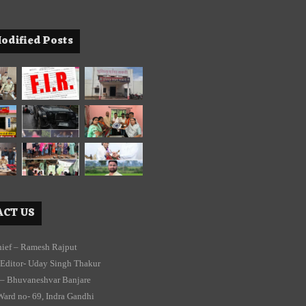
odified Posts
CT US
chief – Ramesh Rajput
Editor- Uday Singh Thakur
 – Bhuvaneshvar Banjare
Ward no- 69, Indra Gandhi