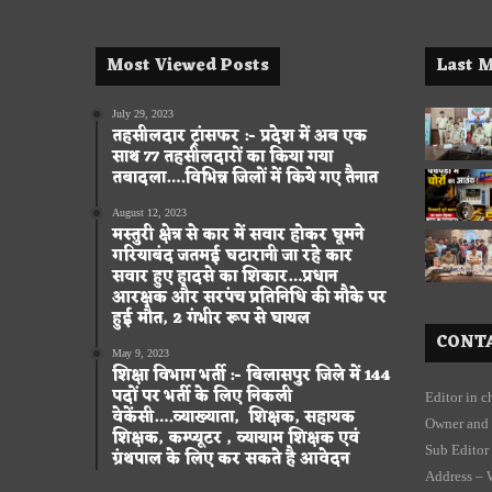
Most Viewed Posts
Last M
July 29, 2023
तहसीलदार ट्रांसफर :- प्रदेश में अब एक
साथ 77 तहसीलदारों का किया गया
तबादला….विभिन्न जिलों में किये गए तैनात
August 12, 2023
मस्तुरी क्षेत्र से कार में सवार होकर घूमने
गरियाबंद जतमई घटारानी जा रहे कार
सवार हुए हादसे का शिकार…प्रधान
आरक्षक और सरपंच प्रतिनिधि की मौके पर
हुई मौत, 2 गंभीर रूप से घायल
CONTA
May 9, 2023
शिक्षा विभाग भर्ती :- बिलासपुर जिले में 144
पदों पर भर्ती के लिए निकली
Editor in 
वेकेंसी….व्याख्याता, शिक्षक, सहायक
Owner and 
शिक्षक, कम्प्यूटर , व्यायाम शिक्षक एवं
Sub Editor
ग्रंथपाल के लिए कर सकते है आवेदन
Address – 