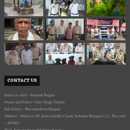
CONTACT US
Editor in chief – Ramesh Rajput
Owner and Editor- Uday Singh Thakur
Sub Editor – Bhuvaneshvar Banjare
Address – Ward no- 69, Indra Gandhi Chauk,Tarbahar Bilaspur C.G., Pin code
– 495001
Mail- Satyagrahnews01@gmail.com