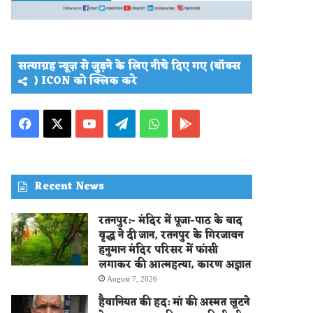
सत्याग्रह न्यूज़ से जुड़ने के लिए नीचे दिए गए (बॉक्स
) ICON को क्लिक करे
Facebook
X
YouTube
Telegram
WhatsApp
PLAY
STORE
Recent News
रतनपुर:- मंदिर में पूजा-पाठ के बाद
वृद्ध ने दी जान, रतनपुर के गिरजावन
हनुमान मंदिर परिसर में फांसी
लगाकर की आत्महत्या, कारण अज्ञात
August 7, 2026
हैवानियत की हद: मां की अस्मत लूटने