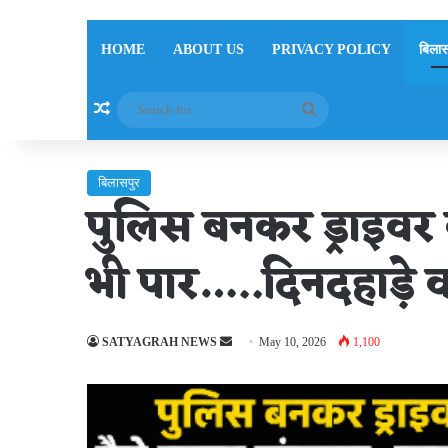
HOME
ABOUT US
PRIVACY POLICY
बिलास
Random Article
Search
for
बिलासपुर
पुलिस बनकर ड्राइवर क
भी पार…..दिनदहाड़े 
Send
SATYAGRAH NEWS
May 10, 2026
1,100
an
email