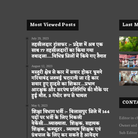
Most Viewed Posts
Last M
July 29, 2023
तहसीलदार ट्रांसफर :- प्रदेश में अब एक
साथ 77 तहसीलदारों का किया गया
तबादला….विभिन्न जिलों में किये गए तैनात
August 12, 2023
मस्तुरी क्षेत्र से कार में सवार होकर घूमने
गरियाबंद जतमई घटारानी जा रहे कार
सवार हुए हादसे का शिकार…प्रधान
आरक्षक और सरपंच प्रतिनिधि की मौके पर
हुई मौत, 2 गंभीर रूप से घायल
CONTA
May 9, 2023
शिक्षा विभाग भर्ती :- बिलासपुर जिले में 144
पदों पर भर्ती के लिए निकली
Editor in 
वेकेंसी….व्याख्याता, शिक्षक, सहायक
Owner and 
शिक्षक, कम्प्यूटर , व्यायाम शिक्षक एवं
Sub Editor
ग्रंथपाल के लिए कर सकते है आवेदन