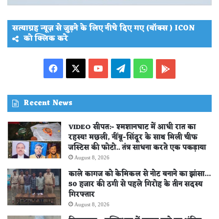
सत्याग्रह न्यूज़ से जुड़ने के लिए नीचे दिए गए (बॉक्स ) ICON
को क्लिक करे
Facebook
X
YouTube
Telegram
WhatsApp
PLAY
STORE
Recent News
VIDEO सीपत:- श्मशानघाट में आधी रात का
रहस्य! मछली, नींबू-सिंदूर के साथ मिली चीफ
जस्टिस की फोटो.. तंत्र साधना करते एक पकड़ाया
August 8, 2026
काले कागज को केमिकल से नोट बनाने का झांसा…
50 हजार की ठगी से पहले गिरोह के तीन सदस्य
गिरफ्तार
August 8, 2026