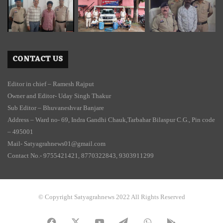
CONTACT US
Editor in chief – Ramesh Rajput
Owner and Editor- Uday Singh Thakur
Sub Editor – Bhuvaneshvar Banjare
Address – Ward no- 69, Indra Gandhi Chauk,Tarbahar Bilaspur C.G., Pin code
– 495001
Mail- Satyagrahnews01@gmail.com
Contact No.- 9755421421, 8770322843, 9303911299
© Copyright Satyagrahnews 2022 All Rights Reserved
Facebook
X
YouTube
Telegram
WhatsApp
PLAY