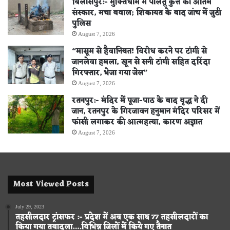
बिलासपुर:- मुक्तिधाम में पालतू कुत्ते का अंतिम
संस्कार, मचा बवाल; शिकायत के बाद जांच में जुटी
पुलिस
August 7, 2026
“मासूम से हैवानियत! विरोध करने पर टांगी से
जानलेवा हमला, खून से सनी टांगी सहित दरिंदा
गिरफ्तार, भेजा गया जेल”
August 7, 2026
रतनपुर:- मंदिर में पूजा-पाठ के बाद वृद्ध ने दी
जान, रतनपुर के गिरजावन हनुमान मंदिर परिसर में
फांसी लगाकर की आत्महत्या, कारण अज्ञात
August 7, 2026
Most Viewed Posts
July 29, 2023
तहसीलदार ट्रांसफर :- प्रदेश में अब एक साथ 77 तहसीलदारों का
किया गया तबादला….विभिन्न जिलों में किये गए तैनात